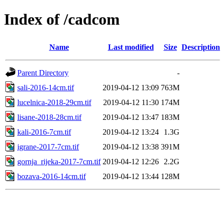
Index of /cadcom
Name
Last modified
Size
Description
Parent Directory
-
sali-2016-14cm.tif
2019-04-12 13:09
763M
lucelnica-2018-29cm.tif
2019-04-12 11:30
174M
lisane-2018-28cm.tif
2019-04-12 13:47
183M
kali-2016-7cm.tif
2019-04-12 13:24
1.3G
igrane-2017-7cm.tif
2019-04-12 13:38
391M
gornja_rijeka-2017-7cm.tif
2019-04-12 12:26
2.2G
bozava-2016-14cm.tif
2019-04-12 13:44
128M